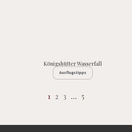
Königshütter Wasserfall
Ausflugstipps
1
2
3
…
5