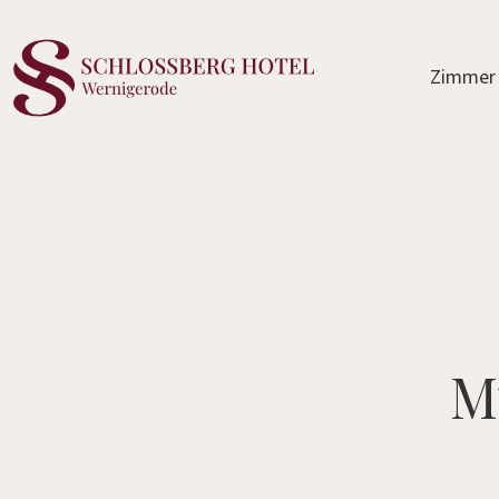
Zimmer
M